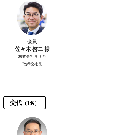
会員
佐々木 啓二 様
株式会社ササキ
取締役社長
交代
（1名）