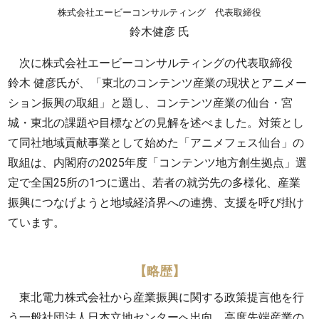
株式会社エービーコンサルティング 代表取締役
鈴木健彦 氏
次に株式会社エービーコンサルティングの代表取締役
鈴木 健彦氏が、「東北のコンテンツ産業の現状とアニメー
ション振興の取組」と題し、コンテンツ産業の仙台・宮
城・東北の課題や目標などの見解を述べました。対策とし
て同社地域貢献事業として始めた「アニメフェス仙台」の
取組は、内閣府の2025年度「コンテンツ地方創生拠点」選
定で全国25所の1つに選出、若者の就労先の多様化、産業
振興につなげようと地域経済界への連携、支援を呼び掛け
ています。
【略歴】
東北電力株式会社から産業振興に関する政策提言他を行
う一般社団法人日本立地センターへ出向、高度先端産業の